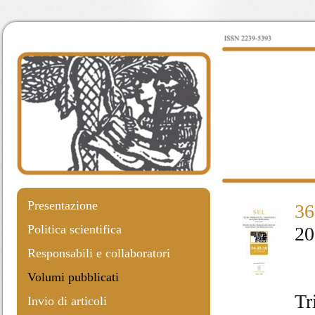
Presentazione
36
Politica scientifica
20
Responsabili e collaboratori
Volumi pubblicati
Tr
Invio di articoli