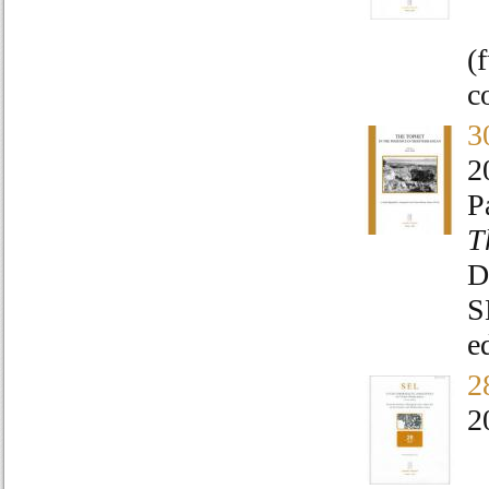
(
c
3
2
P
T
D
S
e
2
2