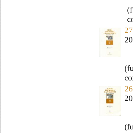
(
c
27
20
(f
co
26
20
(f