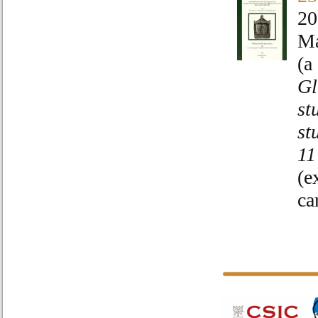
20
Ma
(a
Gl
st
st
11
(e
ca
Pages