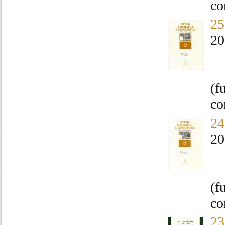
co
25
20
(f
co
24
20
(f
co
23