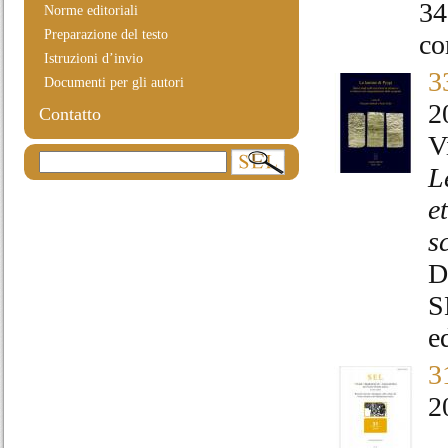
34
Norme editoriali
Preparazione del testo
co
Istruzioni d’invio
3
Documenti per gli autori
2
Contatto
V
L
e
s
D
S
e
3
2